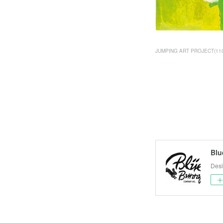
JUMPING ART PROJECT
(
11
Blu
Desi