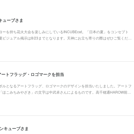
ンキューブさま
ーを持ち花火大会を楽しみにしているINCUBEcat。「日本の夏」をコンセプト
夏ビジュアル掲示は8/23までとなります。天神にお立ち寄りの際はぜひご覧くだ…
アートフラッグ・ロゴマークを担当
ボルとなるアートフラッグ、ロゴマークのデザインを担当いたしました。アートフ
「ほこみちみやざき」の文字は中武卓さんによるものです。高千穂通HAROW前…
インキューブさま