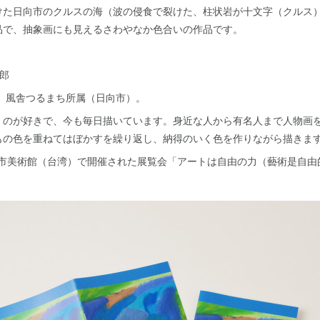
けた日向市のクルスの海（波の侵食で裂けた、柱状岩が十文字（クルス
品で、抽象画にも見えるさわやなか色合いの作品です。
太郎
れ。風舎つるまち所属（日向市）。
くのが好きで、今も毎日描いています。身近な人から有名人まで人物画
もの色を重ねてはぼかすを繰り返し、納得のいく色を作りながら描きま
臺南市美術館（台湾）で開催された展覧会「アートは自由の力（藝術是自由