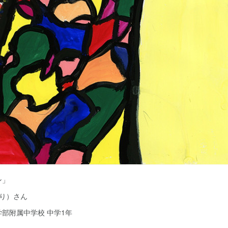
リン」
まり）さん
部附属中学校 中学1年