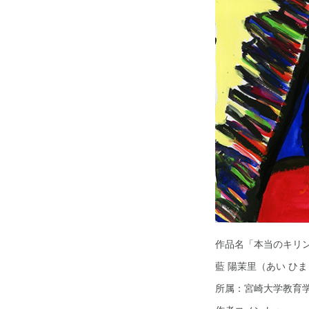
作品名「本当のキ
藍 陽茉里（あい ひ
所属：宮崎大学教育学