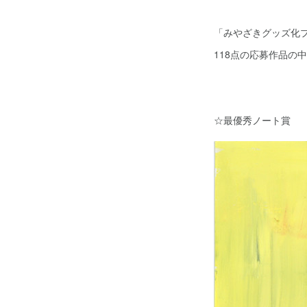
「みやざきグッズ化プ
118点の応募作品の
☆最優秀ノート賞