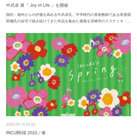
中武卓 展『 Joy of Life 』を開催
国内・海外からの評価を高める中武卓氏。中学時代の美術教師である長曽我
部徹氏の自宅で描き続けてきた作品を集めた個展を宮崎市のクスナミキ・…
2023.05.15 23:22
INCUBE様 2022／春