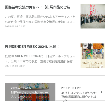
国際芸術交流の舞台へ！【出展作品のご紹介とご支援のお願い】
この夏、宮崎、鹿児島の障がいのあるアーティストた
ちが台湾で開催される国際芸術交流展に参加します…
2025.06.04 02:37
飫肥DENKEN WEEK 2024に出展！
飫肥DENKEN WEEK 2024に「日台アール・ブリュッ
ト」出展！日南市の飫肥「重要伝統的建造物群保存…
2024.11.01 03:24
2019.02.11 02:32
2019.01.10 01:01
NEWデザインのiphoneケー
ぬりえコンテストがひなた
スリリース
宮崎経済新聞に紹介されま
した