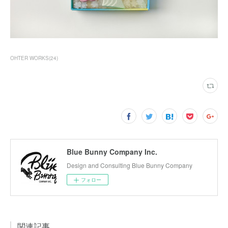
OHTER WORKS
(
24
)
Blue Bunny Company Inc.
Design and Consulting Blue Bunny Company
フォロー
関連記事