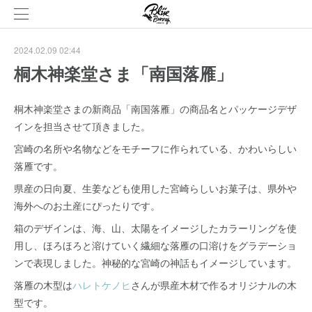
2024.02.09 02:44
桐木神楽堂さま「南国落雁」
桐木神楽堂さまの新商品「南国落雁」の商品名とパッケージデザ
インを担当させて頂きました。
宮崎の名所や名物などをモチーフに作られている、かわいらしい
落雁です。
県産の日向夏、生姜なども使用した宮崎らしいお菓子は、県外や
海外へのお土産にぴったりです。
箱のデザインは、海、山、太陽をイメージしたカラーリングを使
用し、ほろほろと溶けていく繊細な落雁の口溶けをグラデーショ
ンで表現しました。神秘的な宮崎の神話もイメージしています。
落雁の木型は
ハレトケノヒ
さんが県産木材で作るオリジナルの木
型です。