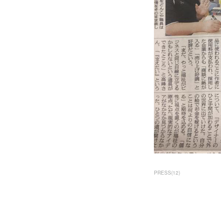
PRESS
(
12
)