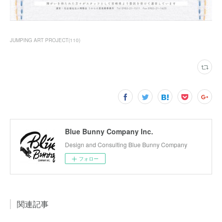
JUMPING ART PROJECT
(
110
)
Blue Bunny Company Inc.
Design and Consulting Blue Bunny Company
フォロー
関連記事