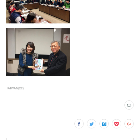
TAIWAN
(
22
)