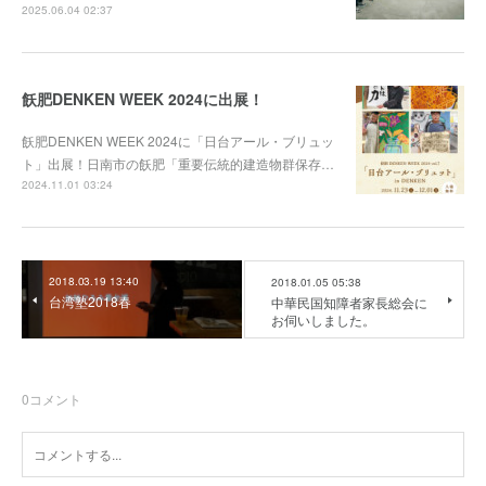
2025.06.04 02:37
飫肥DENKEN WEEK 2024に出展！
飫肥DENKEN WEEK 2024に「日台アール・ブリュッ
ト」出展！日南市の飫肥「重要伝統的建造物群保存…
2024.11.01 03:24
2018.03.19 13:40
2018.01.05 05:38
台湾塾2018春
中華民国知障者家長総会に
お伺いしました。
0
コメント