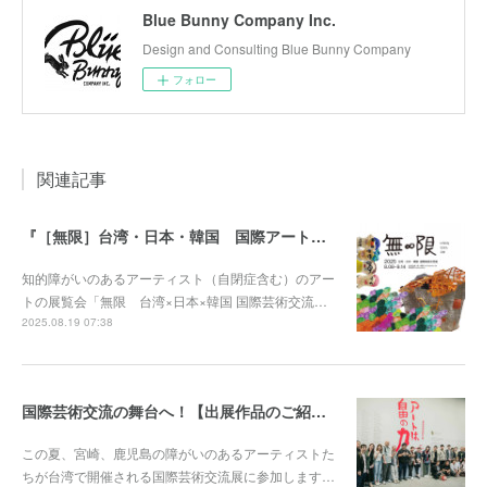
Blue Bunny Company Inc.
Design and Consulting Blue Bunny Company
フォロー
関連記事
『［無限］台湾・日本・韓国 国際アート交流展』出展作品のご紹介
知的障がいのあるアーティスト（自閉症含む）のアー
トの展覧会「無限 台湾×日本×韓国 国際芸術交流…
2025.08.19 07:38
国際芸術交流の舞台へ！【出展作品のご紹介とご支援のお願い】
この夏、宮崎、鹿児島の障がいのあるアーティストた
ちが台湾で開催される国際芸術交流展に参加します…