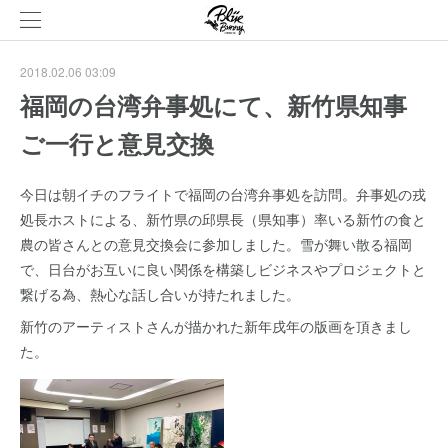
2018.02.06 03:09
福岡の台湾弁事処にて、新竹県知事
ご一行と意見交換
今日は朝イチのフライトで福岡の台湾弁事処を訪問。弁事処の戎
処長ホストによる、新竹県の邱県長（県知事）率いる新竹の食と
農の皆さんとの意見交換会に参加しました。雪が舞い散る福岡
で、日台がお互いに良い関係を構築しビジネスやプロジェクトと
繋げる為、熱心な話し合いが持たれました。
新竹のアーティストさんが描かれた新年戌年の版画を頂きまし
た。