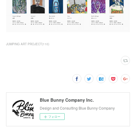
JUMPING ART PROJECT
(
110
)
Blue Bunny Company Inc.
Design and Consulting Blue Bunny Company
フォロー