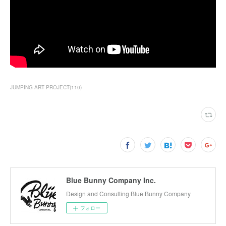
JUMPING ART PROJECT
(
110
)
Blue Bunny Company Inc.
Design and Consulting Blue Bunny Company
フォロー