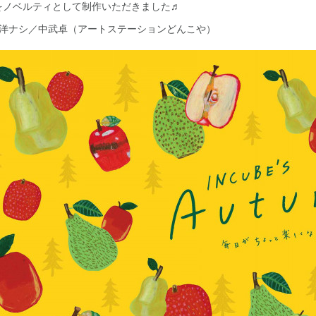
をノベルティとして制作いただきました♬
：りんご、洋ナシ／中武卓（アートステーションどんこや）