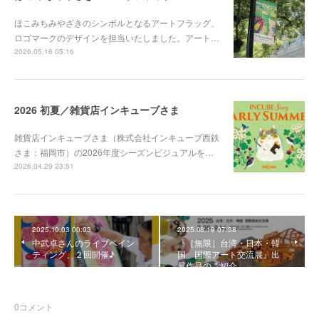
ほこみちみやざきのシンボルとなるアートフラッグ、
ロゴマークのデザインを担当いたしました。アート…
2026.05.16 05:16
2026 初夏／雑貨店インキューブさま
雑貨店インキューブさま（株式会社インキューブ西鉄
さま：福岡市）の2026年度シーズンビジュアルを…
2026.04.29 23:51
2025.10.03 00:03
2025.08.19 07:38
中武卓さんのライブペイン
『［無限］台湾・日本・韓
ティング、２回開催♪
国 国際アート交流展』出
展作品のご紹介
0
コメント