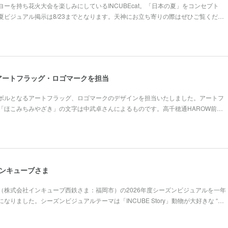
ーを持ち花火大会を楽しみにしているINCUBEcat。「日本の夏」をコンセプト
夏ビジュアル掲示は8/23までとなります。天神にお立ち寄りの際はぜひご覧くだ…
アートフラッグ・ロゴマークを担当
ボルとなるアートフラッグ、ロゴマークのデザインを担当いたしました。アートフ
「ほこみちみやざき」の文字は中武卓さんによるものです。高千穂通HAROW前…
インキューブさま
（株式会社インキューブ西鉄さま：福岡市）の2026年度シーズンビジュアルを一年
なりました。シーズンビジュアルテーマは「INCUBE Story」動物が大好きな “…