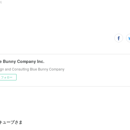
0
)
e Bunny Company Inc.
gn and Consulting Blue Bunny Company
フォロー
ンキューブさま