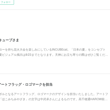
フォロー
ンキューブさま
ーを持ち花火大会を楽しみにしているINCUBEcat。「日本の夏」をコンセプト
夏ビジュアル掲示は8/23までとなります。天神にお立ち寄りの際はぜひご覧くだ…
アートフラッグ・ロゴマークを担当
ボルとなるアートフラッグ、ロゴマークのデザインを担当いたしました。アートフ
「ほこみちみやざき」の文字は中武卓さんによるものです。高千穂通HAROW前…