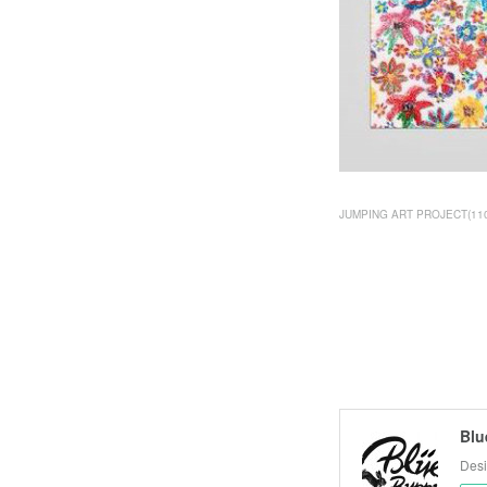
JUMPING ART PROJECT
(
11
Blu
Desi