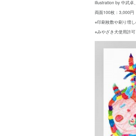
illustration
両面100枚：3,000
※印刷枚数や刷り増
※みやざき犬使用許可 