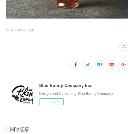
OHTER WORKS
(
24
)
Blue Bunny Company Inc.
Design and Consulting Blue Bunny Company
フォロー
関連記事